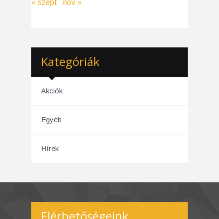
« szept
nov »
Kategóriák
Akciók
Egyéb
Hírek
Elérhetőségeink