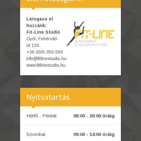
Látogass el
hozzánk:
Fit-Line Stúdió
Győr, Fehérvári
út 120.
+36-30/6-350-560
info@fitlinestudio.hu
www.fitlinestudio.hu
Nyitvatartás
Hétfő - Péntek
08:00 - 20:00 óráig
Szombat
09:00 - 14:00 óráig