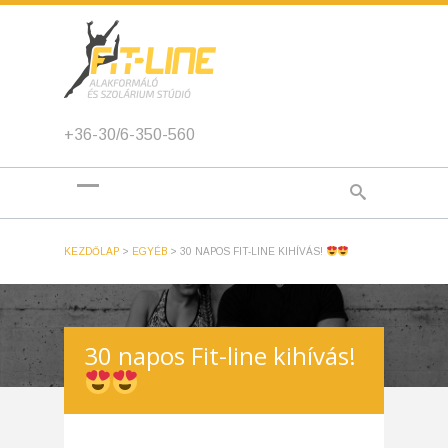
+36-30/6-350-560
KEZDŐLAP
>
EGYÉB
>
30 NAPOS FIT-LINE KIHÍVÁS!
30 napos Fit-line kihívás!