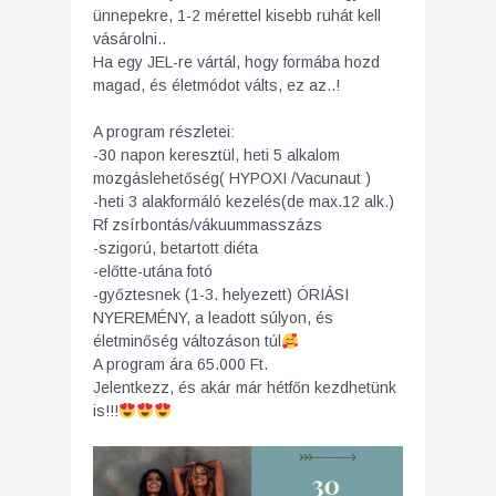
ünn
epekre, 1-2 mérettel kisebb ruhát kell
vásárolni..
Ha egy JEL-re vártál, hogy formába hozd
magad, és életmódot válts, ez az..!
A program részletei:
-30 napon keresztül, heti 5 alkalom
mozgáslehetőség( HYPOXI /Vacunaut )
-heti 3 alakformáló kezelés(de max.12 alk.)
Rf zsírbontás/vákuummasszázs
-szigorú, betartott diéta
-előtte-utána fotó
-győztesnek (1-3. helyezett) ÓRIÁSI
NYEREMÉNY, a leadott súlyon, és
életminőség változáson túl
A program ára 65.000 Ft.
Jelentkezz, és akár már hétfőn kezdhetünk
is!!!