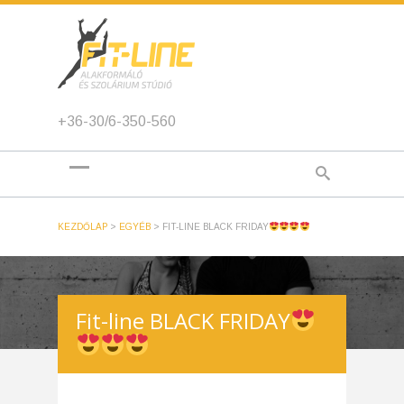
+36-30/6-350-560
KEZDŐLAP
>
EGYÉB
>
FIT-LINE BLACK FRIDAY
Fit-line BLACK FRIDAY