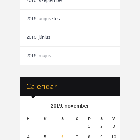
2016. szeptember
2016. augusztus
2016. június
2016. május
Calendar
2019. november
H
K
S
C
P
S
V
1
2
3
4
5
6
7
8
9
10