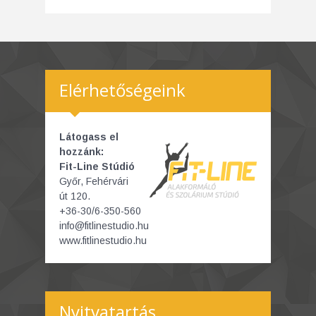
Elérhetőségeink
Látogass el
hozzánk:
Fit-Line Stúdió
Győr, Fehérvári
út 120.
+36-30/6-350-560
info@fitlinestudio.hu
www.fitlinestudio.hu
Nyitvatartás