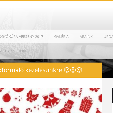
OGYÓKÚRA VERSENY 2017
GALÉRIA
ÁRAINK
UPD
ZELÉSÜNKRE 😍😍😍
formáló kezelésünkre 😍😍😍