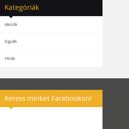
Kategóriák
Akciók
Egyéb
Hírek
Keress minket Facebookon!