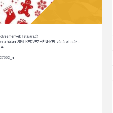
edvezmények listájára
😍
ezen a héten-25% KEDVEZMÉNNYEL vásárolhatók..

🎄