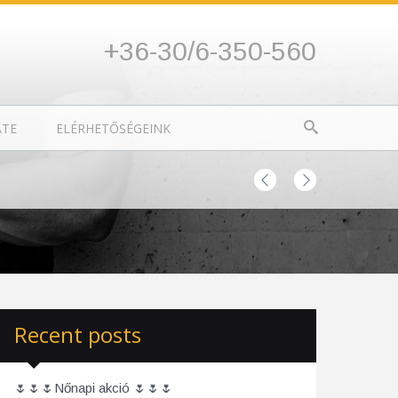
+36-30/6-350-560
ATE
ELÉRHETŐSÉGEINK
Recent posts
🌷🌷🌷Nőnapi akció 🌷🌷🌷