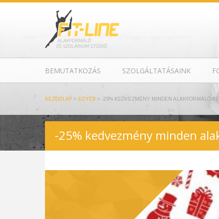
BEMUTATKOZÁS
SZOLGÁLTATÁSAINK
F
KEZDŐLAP
>
EGYÉB
>
-25% KEDVEZMÉNY MINDEN ALAKFORMÁLÓ KE
-25% kedvezmény minden alak