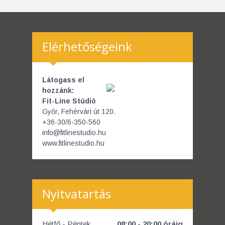
Elérhetőségeink
Látogass el
hozzánk:
Fit-Line Stúdió
Győr, Fehérvári út 120.
+36-30/6-350-560
info@fitlinestudio.hu
www.fitlinestudio.hu
Nyitvatartás
Hétfő - Péntek
08:00 - 20:00 óráig