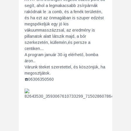
segít, ahol a legmakacsabb zsírpárnák
rakódnak le :a comb, és a fenék területén,
és ha ezt az önmagában is szuper edzést
megspékeljük egy jó kis
vákuummasszázzsal, az eredmény is
pillanatok alatt látszik majd, a bőr
szerkezetén, küllemén,és persze a
centiken…
A program január 30-ig elérhető, bomba
áron..
Várunk titeket szeretettel, és köszönjük, ha
megosztjátok.
☎️
06306350560