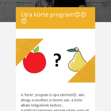
Újra körte program😍😍
😍
A “körte” program is újra elérhető
😍
, ami ,
ahogy a nevében is benne van, a körte
alkatú hölgyeknek kedvez..
A HYPOXI tréningen végzett edzés pont ott