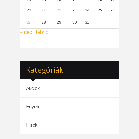
20
21
22
23
24
25
26
27
28
29
30
31
« dec
febr »
Kategóriák
Akciók
Egyéb
Hírek