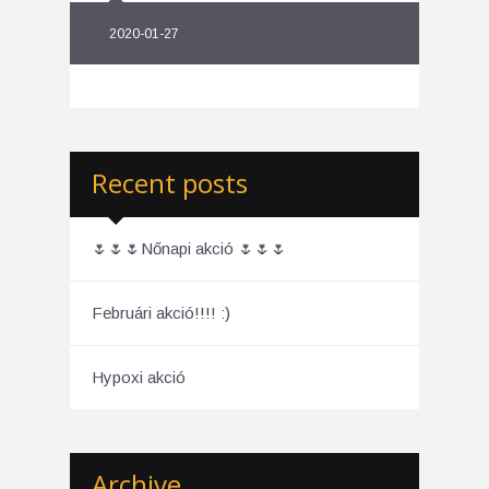
2020-01-27
Recent posts
🌷🌷🌷Nőnapi akció 🌷🌷🌷
Februári akció!!!! :)
Hypoxi akció
Archive