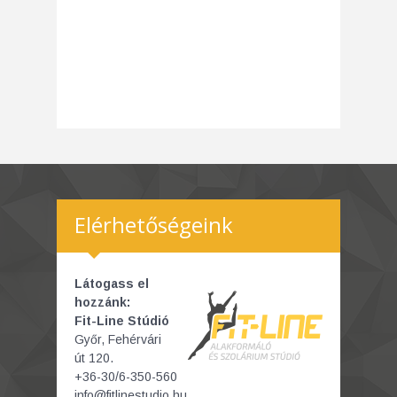
Elérhetőségeink
Látogass el
hozzánk:
Fit-Line Stúdió
Győr, Fehérvári
út 120.
+36-30/6-350-560
info@fitlinestudio.hu