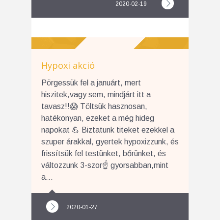
2020-02-19
Hypoxi akció
Pörgessük fel a januárt, mert
hiszitek,vagy sem, mindjárt itt a
tavasz!!😱 Töltsük hasznosan,
hatékonyan, ezeket a még hideg
napokat 💪 Biztatunk titeket ezekkel a
szuper árakkal, gyertek hypoxizzunk, és
frissítsük fel testünket, bőrünket, és
változzunk 3-szor☝️ gyorsabban,mint
a...
2020-01-27