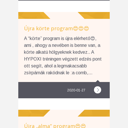
Újra körte program😍😍😍
A “körte” program is újra elérhető😍,
ami , ahogy a nevében is benne van, a
körte alkatú hölgyeknek kedvez.. A
HYPOXI tréningen végzett edzés pont
ott segít, ahol a legmakacsabb
zsírpárnák rakódnak le :a comb,...
2020-01-27
Újra „alma” program😍😍