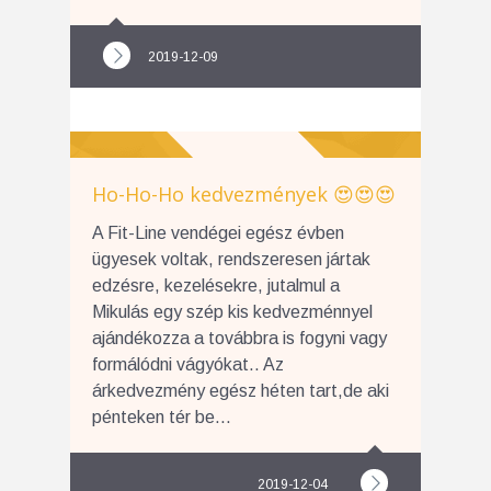
2019-12-09
Ho-Ho-Ho kedvezmények 😍😍😍
A Fit-Line vendégei egész évben
ügyesek voltak, rendszeresen jártak
edzésre, kezelésekre, jutalmul a
Mikulás egy szép kis kedvezménnyel
ajándékozza a továbbra is fogyni vagy
formálódni vágyókat.. Az
árkedvezmény egész héten tart,de aki
pénteken tér be...
2019-12-04