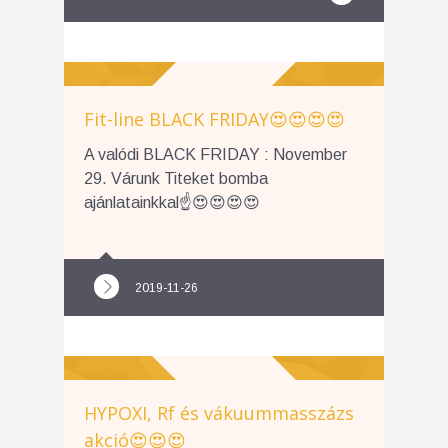
Fit-line BLACK FRIDAY😍😍😍😍
A valódi BLACK FRIDAY : November
29. Várunk Titeket bomba
ajánlatainkkal☝️😍😍😍😍
2019-11-26
HYPOXI, Rf és vákuummasszázs
akció😍😍😍