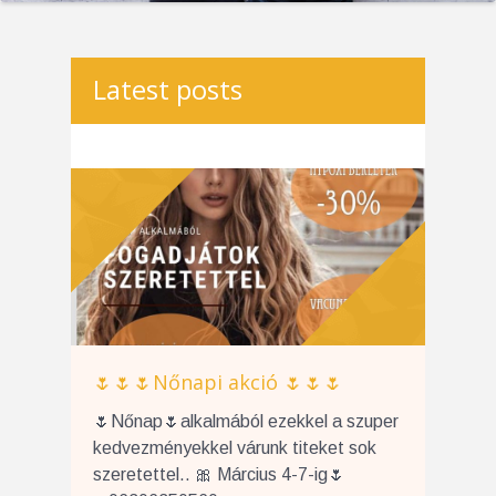
Latest posts
🌷🌷🌷Nőnapi akció 🌷🌷🌷
🌷Nőnap🌷alkalmából ezekkel a szuper
kedvezményekkel várunk titeket sok
szeretettel.. 🎀 Március 4-7-ig🌷