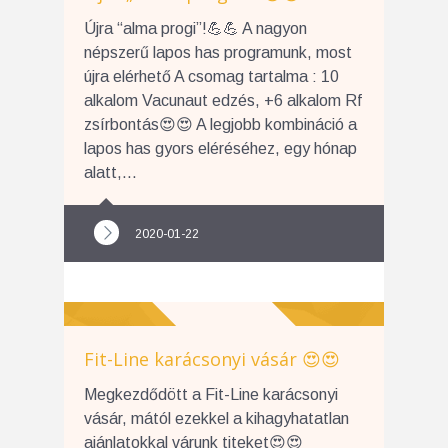
Újra “alma progi”!💪💪 A nagyon
népszerű lapos has programunk, most
újra elérhető A csomag tartalma : 10
alkalom Vacunaut edzés, +6 alkalom Rf
zsírbontás😍😍 A legjobb kombináció a
lapos has gyors eléréséhez, egy hónap
alatt,...
2020-01-22
Fit-Line karácsonyi vásár 😍😍
Megkezdődött a Fit-Line karácsonyi
vásár, mától ezekkel a kihagyhatatlan
ajánlatokkal várunk titeket😍😍