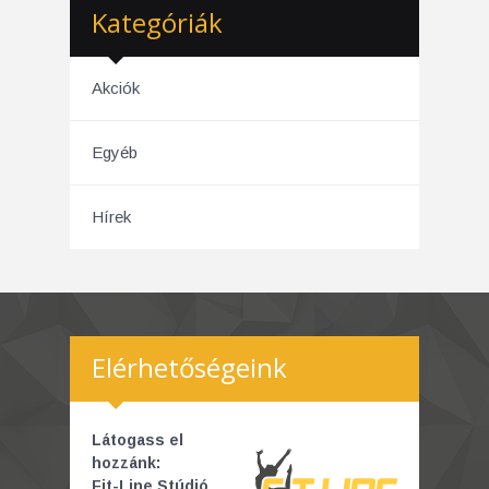
Kategóriák
Akciók
Egyéb
Hírek
Elérhetőségeink
Látogass el
hozzánk:
Fit-Line Stúdió