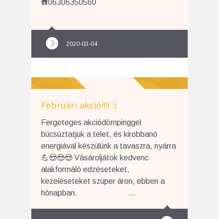
☎️06306350560
2020-03-04
Februári akció!!!! :)
Fergeteges akciódömpinggel
búcsúztatjuk a telet, és kirobbanó
energiával készülünk a tavaszra, nyárra
💪😍😍😍 Vásároljátok kedvenc
alakformáló edzéseteket,
kezeléseteket szuper áron, ebben a
hónapban. ...