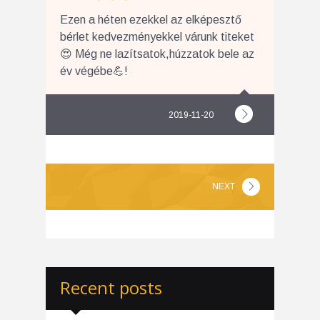
Ezen a héten ezekkel az elképesztő
bérlet kedvezményekkel várunk titeket
😍 Még ne lazítsatok,húzzatok bele az
év végébe💪!
2019-11-20
NEXT
Recent posts