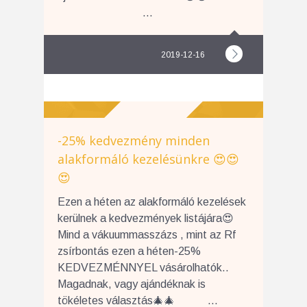
...
2019-12-16
-25% kedvezmény minden
alakformáló kezelésünkre 😍😍
😍
Ezen a héten az alakformáló kezelések
kerülnek a kedvezmények listájára😍
Mind a vákuummasszázs , mint az Rf
zsírbontás ezen a héten-25%
KEDVEZMÉNNYEL vásárolhatók..
Magadnak, vagy ajándéknak is
tökéletes választás🎄🎄 ...