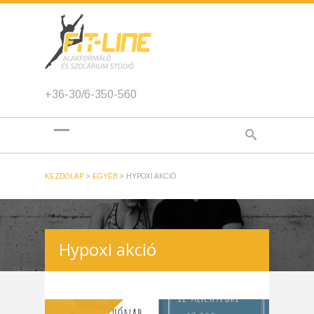
+36-30/6-350-560
KEZDŐLAP
>
EGYÉB
>
HYPOXI AKCIÓ
Hypoxi akció