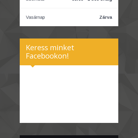
Vasárnap
Zárva
Keress minket
Facebookon!