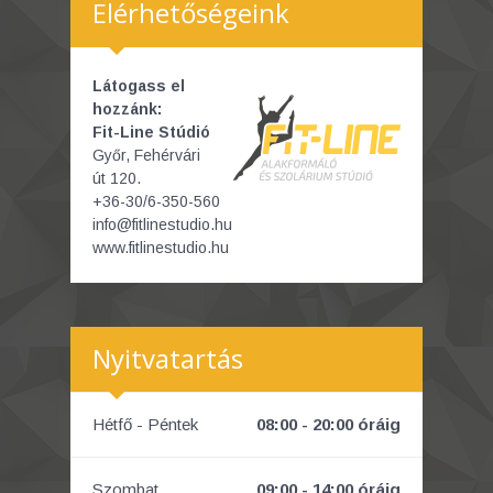
Elérhetőségeink
Látogass el
hozzánk:
Fit-Line Stúdió
Győr, Fehérvári
út 120.
+36-30/6-350-560
info@fitlinestudio.hu
www.fitlinestudio.hu
Nyitvatartás
Hétfő - Péntek
08:00 - 20:00 óráig
Szombat
09:00 - 14:00 óráig