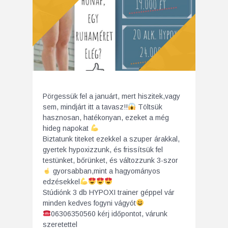
Pörgessük fel a januárt, mert hiszitek,vagy
sem, mindjárt itt a tavasz!!
Töltsük
hasznosan, hatékonyan, ezeket a még
hideg napokat
Biztatunk titeket ezekkel a szuper árakkal,
gyertek hypoxizzunk, és frissítsük fel
testünket, bőrünket, és változzunk 3-szor
gyorsabban,mint a hagyományos
edzésekkel
Stúdiónk 3 db HYPOXI trainer géppel vár
minden kedves fogyni vágyót
06306350560 kérj időpontot, várunk
szeretettel