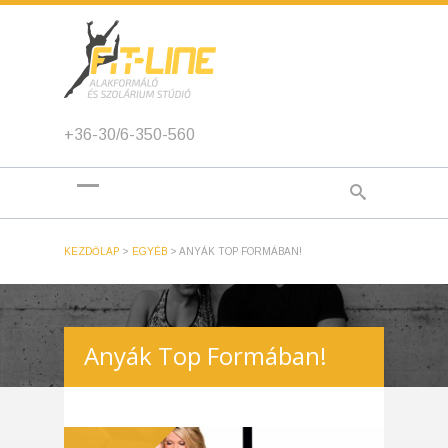
+36-30/6-350-560
KEZDŐLAP
>
EGYÉB
>
ANYÁK TOP FORMÁBAN!
Anyák Top Formában!