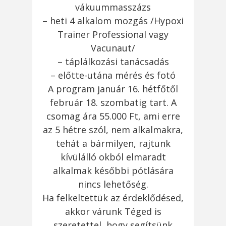
vákuummasszázs
– heti 4 alkalom mozgás /Hypoxi
Trainer Professional vagy
Vacunaut/
– táplálkozási tanácsadás
– előtte-utána mérés és fotó
A program január 16. hétfőtől
február 18. szombatig tart. A
csomag ára 55.000 Ft, ami erre
az 5 hétre szól, nem alkalmakra,
tehát a bármilyen, rajtunk
kívülálló okból elmaradt
alkalmak későbbi pótlására
nincs lehetőség.
Ha felkeltettük az érdeklődésed,
akkor várunk Téged is
szeretettel, hogy segítsünk