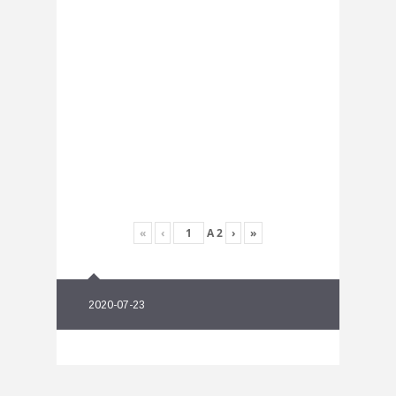
«
‹
A
2
›
»
2020-07-23