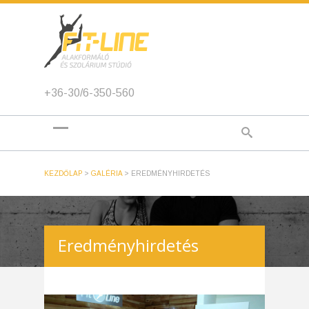
+36-30/6-350-560
KEZDŐLAP
>
GALÉRIA
>
EREDMÉNYHIRDETÉS
Eredményhirdetés