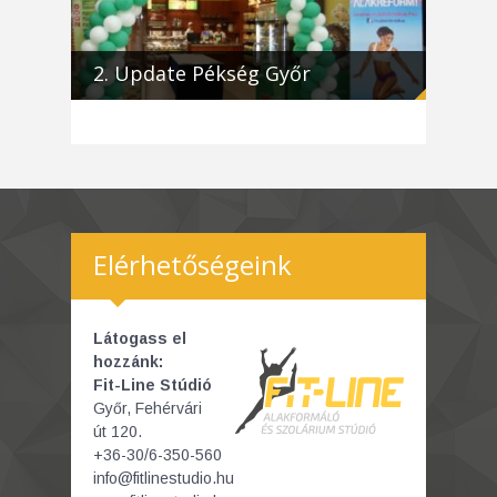
2. Update Pékség Győr
Elérhetőségeink
Látogass el
hozzánk:
Fit-Line Stúdió
Győr, Fehérvári
út 120.
+36-30/6-350-560
info@fitlinestudio.hu