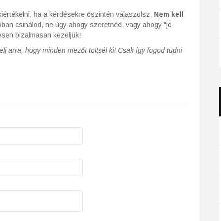
iértékelni, ha a kérdésekre őszintén válaszolsz.
Nem kell
óban csinálod, ne úgy ahogy szeretnéd, vagy ahogy "jó
esen bizalmasan kezeljük!
lj arra, hogy minden mezőt töltsél ki! Csak így fogod tudni