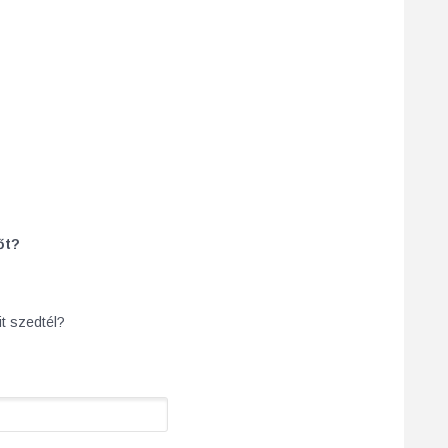
őt?
t szedtél?