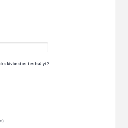
dra kívánatos testsúlyt?
m)