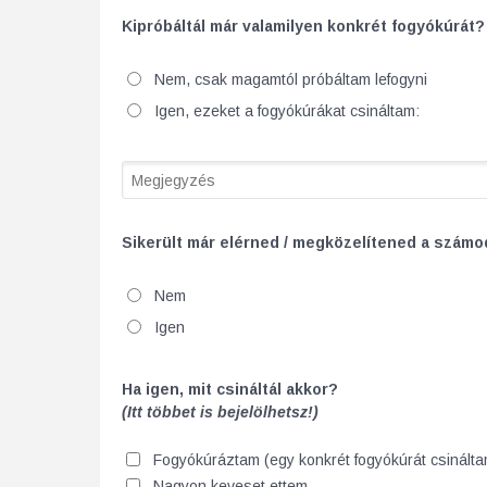
Kipróbáltál már valamilyen konkrét fogyókúrát?
Nem, csak magamtól próbáltam lefogyni
Igen, ezeket a fogyókúrákat csináltam:
Comment
Sikerült már elérned / megközelítened a számo
Nem
Igen
Ha igen, mit csináltál akkor?
(Itt többet is bejelölhetsz!)
Fogyókúráztam (egy konkrét fogyókúrát csinálta
Nagyon keveset ettem