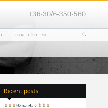
+36-30/6-350-560
ATE
ELÉRHETŐSÉGEINK
Recent posts
Nőnapi akció