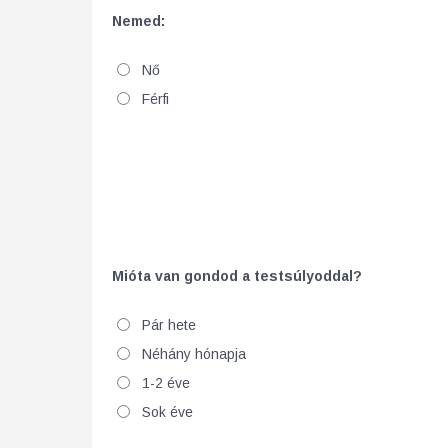
Nemed:
Nő
Férfi
Mióta van gondod a testsúlyoddal?
Pár hete
Néhány hónapja
1-2 éve
Sok éve