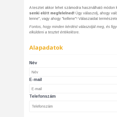
A tesztet akkor lehet számodra használható módon k
senki előtt megfelelned!
Úgy válaszolj, ahogy val
lenne", vagy ahogy "kellene"! Válaszaidat természet
Fontos, hogy minden kérdést válaszoljál meg, és figye
elküldeni a tesztet értékelésre.
Alapadatok
Név
E-mail
Telefonszám