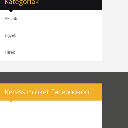
Kategóriák
Akciók
Egyéb
Hírek
Keress minket Facebookon!