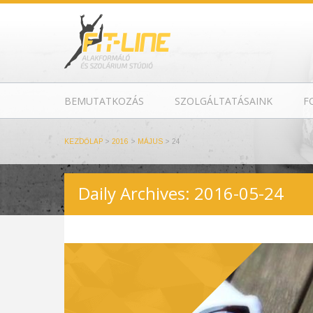
BEMUTATKOZÁS
SZOLGÁLTATÁSAINK
F
KEZDŐLAP
>
2016
>
MÁJUS
>
24
Daily Archives: 2016-05-24