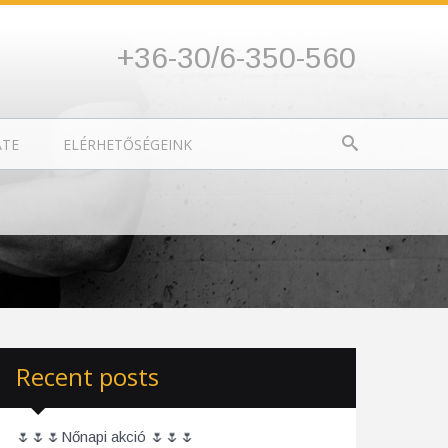
+36-30/6-350-560
ATE
ELÉRHETŐSÉGEINK
Recent posts
🌷🌷🌷Nőnapi akció 🌷🌷🌷