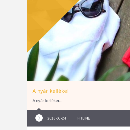
A nyár kellékei
A nyár kellékei…
2016-05-24
FITLINE